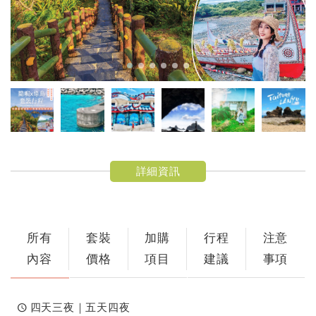
詳細資訊
所有
套裝
加購
行程
注意
內容
價格
項目
建議
事項
四天三夜｜五天四夜