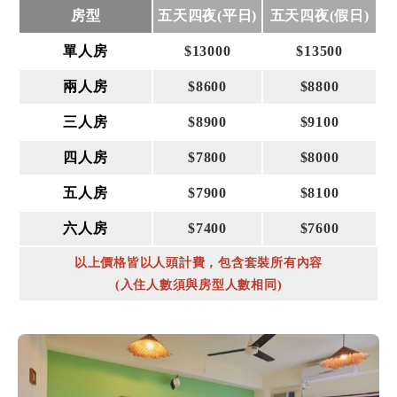
房型
五天四夜(平日)
五天四夜(假日)
單人房
$13000
$13500
兩人房
$8600
$8800
三人房
$8900
$9100
四人房
$7800
$8000
五人房
$7900
$8100
六人房
$7400
$7600
以上價格皆以人頭計費，包含套裝所有內容
(入住人數須與房型人數相同)