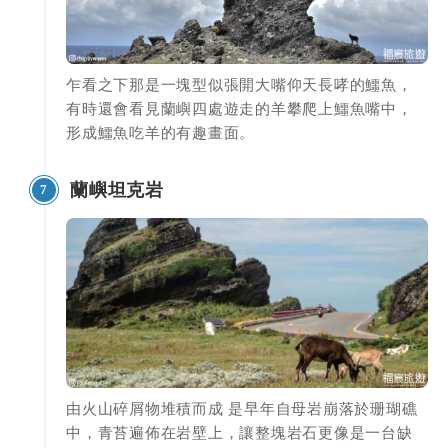
乍看之下那是一塊型似張開大嘴仰天長哮的鱷魚，
有時還會看見蘭嶼四處遊走的羊攀爬上鱷魚嘴中，
形成鱷魚吃羊的有趣畫面。
蘭嶼坦克岩
7
由火山碎屑物堆積而成 是早年自母岩崩落於珊瑚礁
中，青苔遍佈在岩壁上，讓整塊岩石更像是一台缺