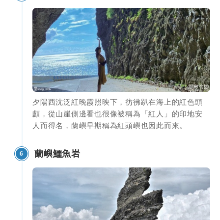
夕陽西沈泛紅晚霞照映下，彷彿趴在海上的紅色頭
顱，從山崖側邊看也很像被稱為「紅人」的印地安
人而得名，蘭嶼早期稱為紅頭嶼也因此而來。
蘭嶼鱷魚岩
6