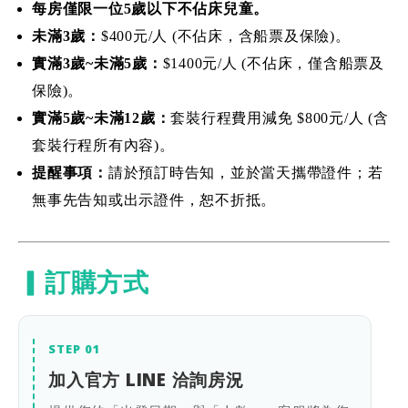
每房僅限一位5歲以下不佔床兒童。
未滿3歲
：
$400元/人 (不佔床，含船票及保險)。
實滿3歲~未滿5歲：
$1400元/人 (不佔床，僅含船票及
保險)。
實滿5歲~未滿12歲：
套裝行程費用減免 $800元/人 (含
套裝行程所有內容)。
提醒事項：
請於預訂時告知，並於當天攜帶證件；若
無事先告知或出示證件，恕不折抵。
▎訂購方式
STEP 01
加入官方 LINE 洽詢房況