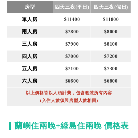
房型
四天三夜(平日)
四天三夜(假日)
單人房
$11400
$11800
兩人房
$7800
$8000
三人房
$7900
$8100
四人房
$7000
$7200
五人房
$7100
$7300
六人房
$6600
$6800
以上價格皆以人頭計費，包含套裝所有內容
(入住人數須與房型人數相同)
▎蘭嶼住兩晚+綠島住兩晚 價格表