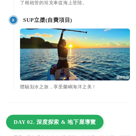
了根砲管的坦克車從海上登陸。
SUP立槳(自費項目)
8
體驗划水之旅，享受蘭嶼海洋之美！
DAY 02. 深度探索 & 地下屋導覽