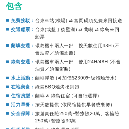
包含
免費接駁：
台東車站(機場) ⇄ 富岡碼頭免費來回接送
交通船票：
台東(或墾丁後壁湖) ⇄ 蘭嶼 ⇄ 綠島來回
船票
蘭嶼交通：
環島機車兩人一部，按天數使用48H (不
含油資／須備駕照)
綠島交通：
環島機車兩人一部，使用24H/48H (不含
油資／須備駕照)
水上活動：
蘭嶼浮潛 (可加價$2300升級體驗潛水)
在地美食：
綠島BBQ燒烤吃到飽
住宿房型：
蘭嶼 & 綠島住宿 (可自行選擇)
活力早餐：
按天數提供 (依民宿提供早餐或餐券)
安全保障：
旅遊責任險250萬+醫療險20萬、客輪險
250萬+醫療險30萬