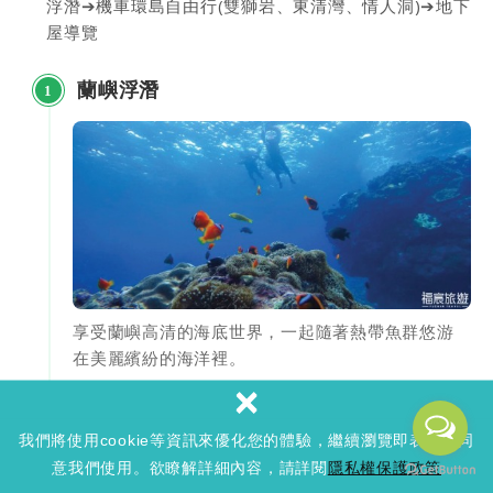
浮潛➔機車環島自由行(雙獅岩、東清灣、情人洞)➔地下
屋導覽
蘭嶼浮潛
1
享受蘭嶼高清的海底世界，一起隨著熱帶魚群悠游
在美麗繽紛的海洋裡。
×
蘭嶼雙獅岩
2
我們將使用cookie等資訊來優化您的體驗，繼續瀏覽即表示您同
意我們使用。欲瞭解詳細內容，請詳閱
隱私權保護政策