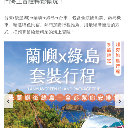
門海上冒險輕鬆暢玩！
台東(後壁湖)➔蘭嶼➔綠島➔台東，包含全航段船票、兩島機
車、精選特色民宿、熱門加購行程推薦。用最經濟慢活的方
式，把預算留給最精采的海上冒險！
Previous
N