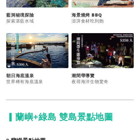
藍洞秘境探險
海景燒烤 BBQ
探索湛藍水域
澎湃食材吃到飽
潮間帶導覽
朝日海底溫泉
夜尋海洋生物驚奇
世界稀有海底溫泉
▎蘭嶼+綠島 雙島景點地圖