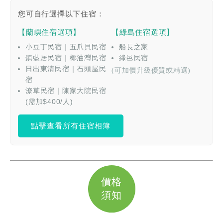
您可自行選擇以下住宿：
【蘭嶼住宿選項】
【綠島住宿選項】
小豆丁民宿｜五爪貝民宿
船長之家
鎮藍居民宿｜椰油灣民宿
綠邑民宿
日出東清民宿｜石頭屋民
(可加價升級優質或精選)
宿
潦草民宿｜陳家大院民宿
(需加$400/人)
點擊查看所有住宿相簿
價格
須知