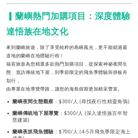
▎蘭嶼熱門加購項目：深度體驗
達悟族在地文化
來到蘭嶼旅遊，除了享受純粹的島嶼風光，更不能錯過最
道地的蘭嶼在地體驗行程！
福宸旅遊為您精選多款熱門加購項目，從探索神祕夜間生
態、造訪傳統地下屋，到季節限定的飛魚季體驗與拼板舟
划行，
由專業在地導覽帶路，讓您的海島假期更加精采豐富。
蘭嶼夜間生態觀察
：$300/人 (尋找夜行性精靈角鴞)
蘭嶼傳統地下屋導覽
：$300/人 (深入達悟族百年智
慧建築)
蘭嶼夜抓飛魚體驗
：$700/人 (4-5月飛魚季限定海上