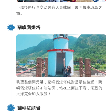
下船後將行李交給民宿人員載回，展開機車環島之
旅。
蘭嶼舊燈塔
4
眺望整個開元港，蘭嶼舊燈塔絕對是最佳位置！蘭
嶼舊燈塔位於加油站旁，站在上面往下看，湛藍的
大海完全印入眼簾！
蘭嶼紅頭岩
5