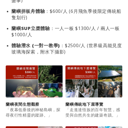
盛事)
蘭嶼拼板舟體驗
：$600/人 (6月飛魚季後限定傳統船
隻划行)
蘭嶼SUP立槳體驗
：一人一板 $1300/人 / 兩人一板
$1000/人
體驗潛水 (一對一教學)
：$2500/人 (世界級高能見度
玻璃海探索，附水下攝影)
蘭嶼夜間生態觀察
蘭嶼傳統地下屋導覽
「夜幕低垂後的神秘島嶼，探
「走進達悟族的百年智慧，感
尋夜行性精靈的蹤跡。」
受與自然共生的建築奇蹟。」