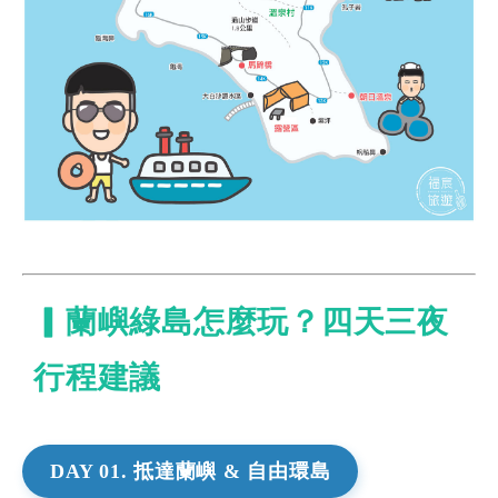
▎蘭嶼綠島怎麼玩？四天三夜
行程建議
DAY 01. 抵達蘭嶼 & 自由環島