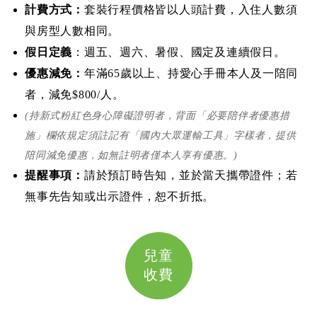
計費方式：
套裝行程價格皆以人頭計費，入住人數須
與房型人數相同。
假日定義
：週五、週六、暑假、
國定及連續假日。
優惠減免：
年滿65歲以上、持愛心手冊本人及一陪同
者，減免$800/人。
(持新式粉紅色身心障礙證明者，背面「必要陪伴者優惠措
施」欄依規定須註記有「國內大眾運輸工具」字樣者，提供
陪同減免優惠，如無註明者僅本人享有優惠。)
提醒事項：
請於預訂時告知，並於當天攜帶證件；若
無事先告知或出示證件，恕不折抵。
兒童
收費