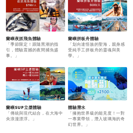
蘭嶼拼板舟體驗
蘭嶼夜抓飛魚體驗
「划向達悟族的聖海，親身感
「季節限定！跟隨黑潮的指
受純手工拼板舟的靈魂與美
引，體驗震撼的夜間捕魚盛
學。」
事。」
蘭嶼SUP立槳體驗
體驗潛水
「傳統與現代結合，在大海中
「擁抱世界級的能見度！一對
央浪漫漂浮。」
一專業帶領，潛入玻璃海的奇
幻世界。」