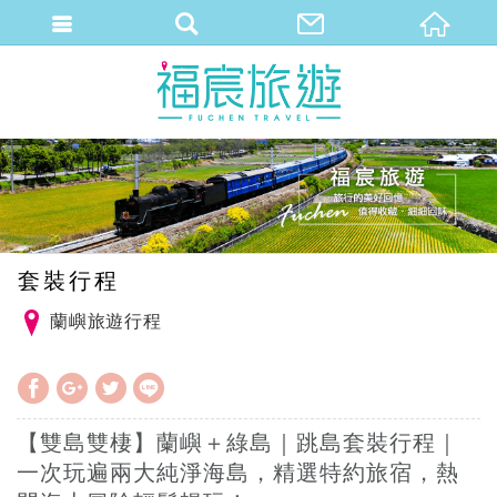
繁體中文
套裝行程
蘭嶼旅遊行程
【雙島雙棲】蘭嶼＋綠島｜跳島套裝行程｜
一次玩遍兩大純淨海島，精選特約旅宿，熱