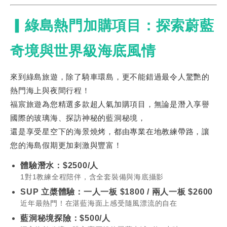
▎綠島熱門加購項目：探索蔚藍
奇境與世界級海底風情
來到綠島旅遊，除了騎車環島，更不能錯過最令人驚艷的
熱門海上與夜間行程！
福宸旅遊為您精選多款超人氣加購項目
，無論是潛入享譽
國際的玻璃海
、探訪神秘的藍洞秘境
，
還是享受星空下的海景燒烤
，都由專業在地教練帶路
，讓
您的海島假期更加刺激與豐富
！
體驗潛水：$2500/人
1對1教練全程陪伴，含全套裝備與海底攝影
SUP 立槳體驗：一人一板 $1800 / 兩人一板 $2600
近年最熱門！在湛藍海面上感受隨風漂流的自在
藍洞秘境探險：$500/人