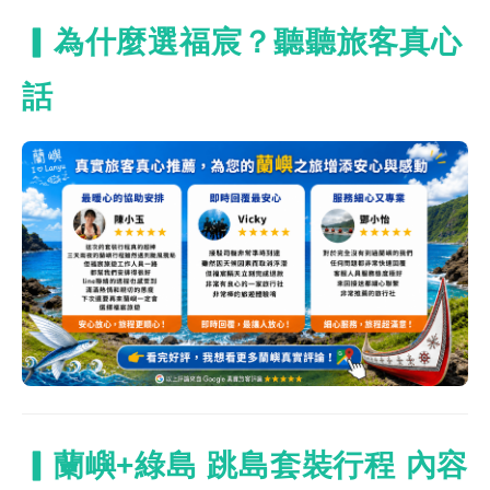
▎為什麼選福宸？聽聽旅客真心
話
▎蘭嶼+綠島 跳島套裝行程 內容