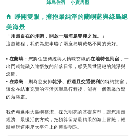
綠島住宿｜小資房型
睜開雙眼，擁抱最純淨的蘭嶼藍與綠島絕
美海景
「用最自在的步調，開啟一場海島雙棲之旅。」
這趟旅程，我們為您串聯了兩座島嶼截然不同的美好。
▪︎ 在蘭嶼
：您將住進傳統與人情味交織的
在地特色民宿
，一
出門就能融入達悟族的部落日常，感受與世隔絕的純淨與
悠閒。
▪︎ 在
綠島
：則為您安排
乾
淨、舒適且交通便
利
的特約旅宿，
讓您在結束充實的浮潛與環島行程後，能有一個溫馨放鬆
的落腳處。
我們精選兩大島嶼整潔、採光明亮的基礎房型
，讓您用最
經濟、最慢活的方式，把預算留給最精采的海上冒險，輕
鬆暢玩這兩座太平洋上的耀眼明珠。