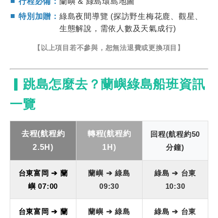
行程必備：
蘭嶼 & 綠島環島地圖
特別加贈：
綠島夜間導覽 (探訪野生梅花鹿、觀星、
生態解說，需依人數及天氣成行)
【以上項目若不參與，恕無法退費或更換項目】
▎跳島怎麼去？蘭嶼綠島船班資訊
一覽
去程(航程約
轉程(航程約
回程(航程約50
2.5H)
1H)
分鐘)
台東富岡 ➔ 蘭
蘭嶼 ➔ 綠島
綠島 ➔ 台東
嶼 07:00
09:30
10:30
台東富岡 ➔ 蘭
蘭嶼 ➔ 綠島
綠島 ➔ 台東