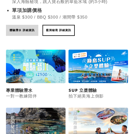
深入海蝕秘境，跳入寶石般的翠藍水域 (約3小時)
單項加購價格
溫泉 $300 / BBQ $300 / 潮間帶 $350
體驗潛水 詳細資訊
藍洞秘境 詳細資訊
專業體驗潛水
SUP 立槳體驗
一對一教練陪伴
拍下絕美海上倒影