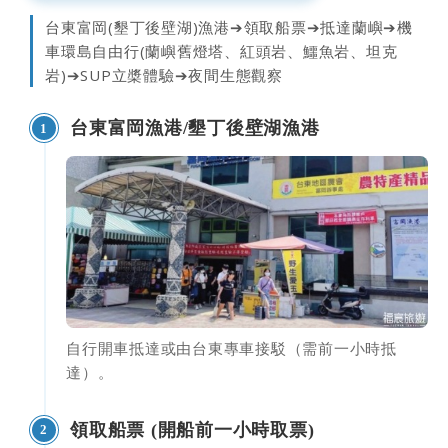
台東富岡(墾丁後壁湖)漁港➔領取船票➔抵達蘭嶼➔機
車環島自由行(蘭嶼舊燈塔、紅頭岩、鱷魚岩、坦克
岩)➔SUP立槳體驗➔夜間生態觀察
台東富岡漁港/墾丁後壁湖漁港
1
自行開車抵達或由台東專車接駁（需前一小時抵
達）。
領取船票 (開船前一小時取票)
2