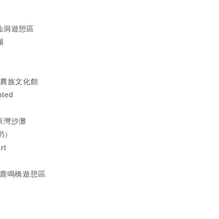
八仙洞遊憩區
團
 布農族文化館
ted
杉原灣沙灘
仍）
rt
 舊鹿鳴橋遊憩區