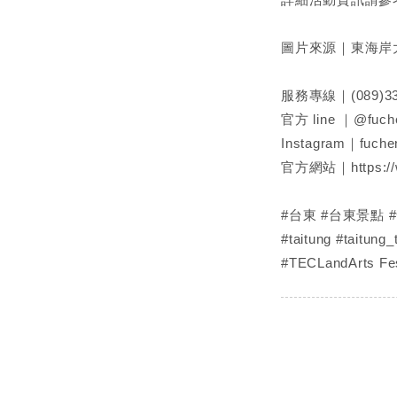
圖片來源｜東海岸大地藝術
服務專線｜(089)33
官方 line ｜@fuch
Instagram｜fuche
官方網站｜
https:
#台東 #台東景點 
#taitung #taitung_
#TECLandArts Fes