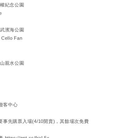
 人權紀念公園
e
 尚武濱海公園
llo Fan
 關山親水公園
歷遊客中心
次需要事先購票入場(4/10開賣)，其餘場次免費
考
https://ppt.cc/fraL5x