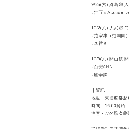
9/25(六) 綠島鄉
#告五人Accusefiv
10/2(六) 大武鄉
#范宗沛（范團團）Ce
#李哲音
10/9(六) 關山鎮
#白安ANN
#盧學叡
｜資訊｜
地點 - 東管處都
時間 - 16:00開始
注意 - 7/24場
詳細活動資訊請參