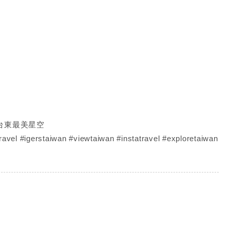
#台東最美星空
travel #igerstaiwan #viewtaiwan #instatravel #exploretaiwan