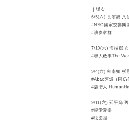
｜場次｜
6/5(六) 長濱鄉 
#NSO國家交響樂
#演奏家群
7/10(六) 海端鄉
#尋人啟事The Wan
9/4(六) 卑南鄉 
#Abao阿爆（阿仍
#鹿洐人 HumanHa
9/11(六) 延平鄉
#親愛愛樂
#弦樂團